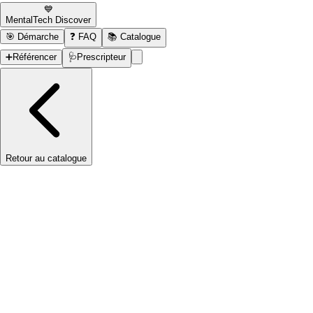
💙
MentalTech Discover
🎯
Démarche
❓
FAQ
📚
Catalogue
➕
Référencer
🩺
Prescripteur
Retour au catalogue