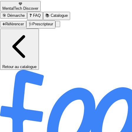
💙
MentalTech Discover
🎯
Démarche
❓
FAQ
📚
Catalogue
➕
Référencer
🩺
Prescripteur
Retour au catalogue