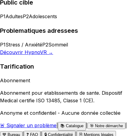
Public cible
P1
Adultes
P2
Adolescents
Problematiques adressees
P1
Stress / Anxiété
P2
Sommeil
Découvrir
HypnoVR
→
Tarification
Abonnement
Abonnement pour etablissements de sante. Dispositif
Medical certifie ISO 13485, Classe 1 (CE).
Anonyme et confidentiel - Aucune donnée collectée
🚨 Signaler un problème
|
|
|
📚 Catalogue
🎯 Notre démarche
|
|
|
💙 Bureau
❓ FAQ
🔒 Confidentialité
🗎 Mentions légales