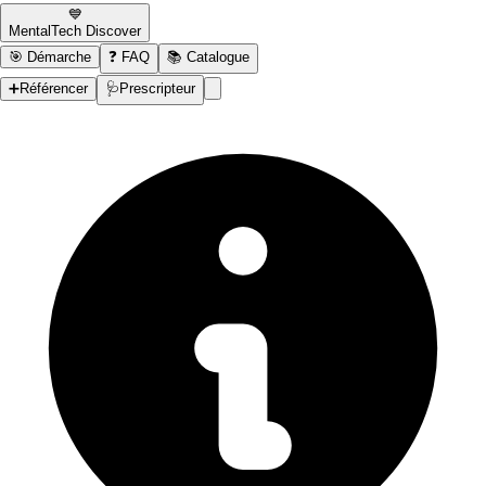
💙
MentalTech Discover
🎯
Démarche
❓
FAQ
📚
Catalogue
➕
Référencer
🩺
Prescripteur